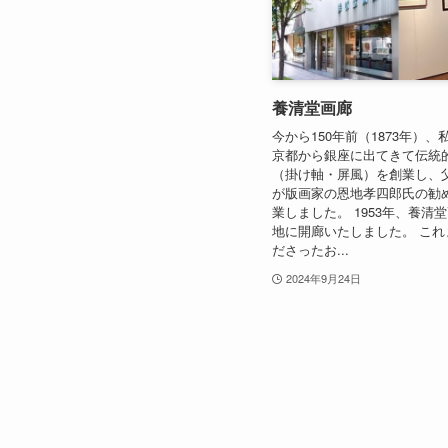
養清堂画廊
今から150年前（1873年）
京都から銀座に出てきて伝統
（掛け軸・屏風）を創業し、
が版画家の恩地孝四郎氏の勧
業しました。 1953年、養清
地に開廊いたしました。 これ
ださったお...
2024年9月24日