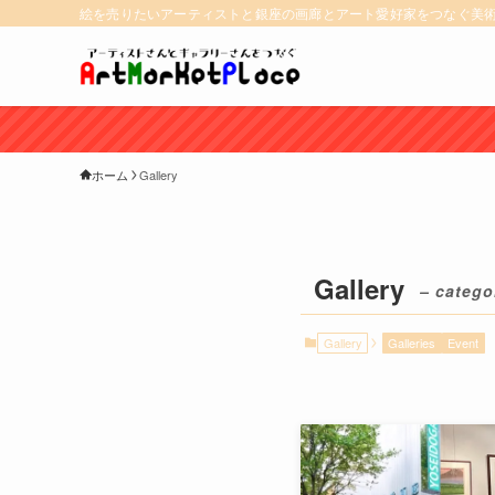
絵を売りたいアーティストと銀座の画廊とアート愛好家をつなぐ美
ホーム
Gallery
Gallery
– catego
Gallery
Galleries
Event