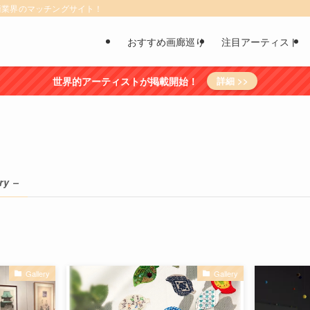
術業界のマッチングサイト！
おすすめ画廊巡り
注目アーティスト
世界的アーティストが掲載開始！
詳細 >>
ry –
Gallery
Gallery