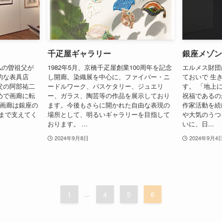
千疋屋ギャラリー
銀座メゾン
、私の曽祖父が
1982年5月、京橋千疋屋創業100周年を記念
エルメス財団
的な表具店
し開廊。染織展を中心に、ファイバー・ニ
ておいで 生
父の阿部祐二
ードルワーク、バスケタリー、ジュエリ
す。 「地上
めで画廊に転
ー、ガラス、陶芸等の作品を展示しており
祝福であるの
堂画廊は銀座の
ます。今後もさらに開かれた自由な表現の
作家活動を続
まで支えてく
場所として、明るいギャラリーを目指して
や大気のうつ
おります。 ...
いに、日...
2024年9月8日
2024年9月4
1
...
4
5
6