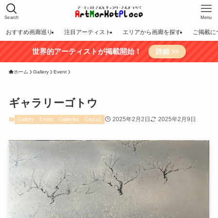
Search
Menu
おすすめ画廊巡り
注目アーティスト
エリアから画廊を探す
ご掲載に
世界的アーティストが掲載開始！
詳細 >>
ホーム
Gallery
Event
ギャラリーゴトウ
2025年2月2日
2025年2月9日
Gallery
Event
Galleries
Ginza1