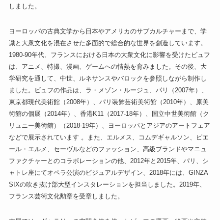
しました。
ヨーロッパの古典文学から日本やアメリカのサブカルチャーまで、学
識と大衆文化を混在させた多面的で総合的な世界を創造しています。
1980-90年代、フランスにおける日本の大衆文化に影響を受けたビュフ
は、アニメ、特撮、漫画、ゲームへの情熱を育みました。その後、大
学研究を通して、中世、ルネサンスやバロックを参照しながら制作し
ました。ビュフの作品は、ラ・メゾン・ルージュ、パリ（2007年）、
東京都現代美術館（2008年）、パリ装飾芸術美術館（2010年）、原美
術館の個展（2014年）、香港K11（2017-18年）、国立中世美術館（ク
リュニー美術館）（2018-19年）、ヨーロッパとアジアのアートフェア
などで展示されています 。また、エルメス、コムデギャルソン、ピエ
ール・エルメ、セーヴルなどのファッション、高級ブランドやマニュ
ファクチャーとのコラボレーションの他、2012年と2015年、パリ、シ
ャトレ座にてオペラ公演のビジュアルデザイン、2018年には、GINZA
SIXの吹き抜け部大型インスタレーションを担当しました。2019年、
フランス芸術文化勲章を受章しました。