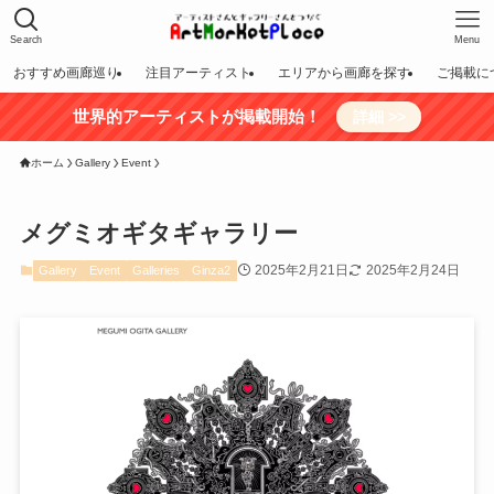
Search
Menu
おすすめ画廊巡り
注目アーティスト
エリアから画廊を探す
ご掲載に
世界的アーティストが掲載開始！
詳細 >>
ホーム
Gallery
Event
メグミオギタギャラリー
2025年2月21日
2025年2月24日
Gallery
Event
Galleries
Ginza2