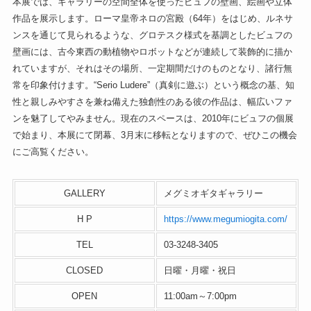
本展では、ギャラリーの空間全体を使ったビュフの壁画、絵画や立体
作品を展示します。ローマ皇帝ネロの宮殿（64年）をはじめ、ルネサ
ンスを通じて見られるような、グロテスク様式を基調としたビュフの
壁画には、古今東西の動植物やロボットなどが連続して装飾的に描か
れていますが、それはその場所、一定期間だけのものとなり、諸行無
常を印象付けます。“Serio Ludere”（真剣に遊ぶ）という概念の基、知
性と親しみやすさを兼ね備えた独創性のある彼の作品は、幅広いファ
ンを魅了してやみません。現在のスペースは、2010年にビュフの個展
で始まり、本展にて閉幕、3月末に移転となりますので、ぜひこの機会
にご高覧ください。
GALLERY
メグミオギタギャラリー
H P
https://www.megumiogita.com/
TEL
03-3248-3405
CLOSED
日曜・月曜・祝日
OPEN
11:00am～7:00pm